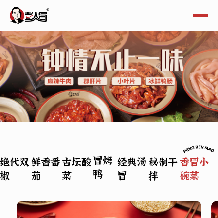
冒烤
绝代双
鲜香番
古坛酸
经典汤
秘制干
香冒小
鸭
椒
茄
菜
冒
拌
碗菜