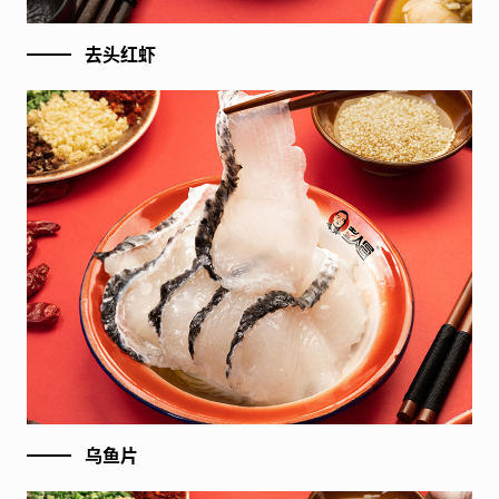
去头红虾
乌鱼片